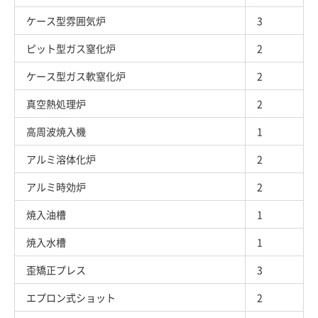
ケース型雰囲気炉
3
ピット型ガス窒化炉
2
ケース型ガス軟窒化炉
2
真空熱処理炉
2
高周波焼入機
1
アルミ溶体化炉
2
アルミ時効炉
2
焼入油槽
1
焼入水槽
1
歪矯正プレス
3
エプロン式ショット
2