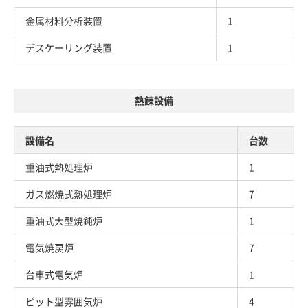
金属材料分析装置
1
デスケーリング装置
1
熱錬設備
設備名
台数
重油式熱処理炉
1
ガス燃焼式熱処理炉
7
重油式大型焼鈍炉
1
電気焼戻炉
7
台車式電気炉
1
ピット型雰囲気炉
4