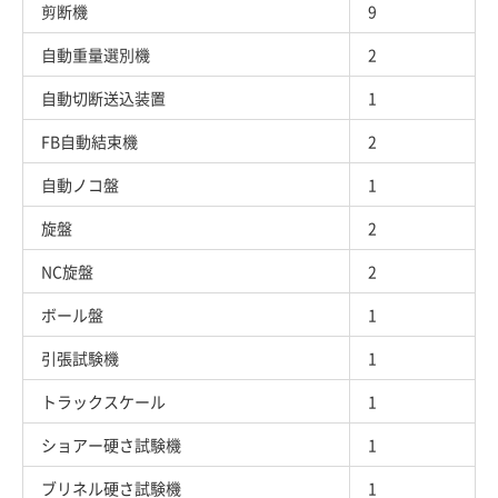
剪断機
9
自動重量選別機
2
自動切断送込装置
1
FB自動結束機
2
自動ノコ盤
1
旋盤
2
NC旋盤
2
ボール盤
1
引張試験機
1
トラックスケール
1
ショアー硬さ試験機
1
ブリネル硬さ試験機
1