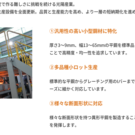
度で作る難しさに挑戦を続ける光陽産業。
生産設備を全面更新。品質と生産能力を高め、より一層の短納期化を進
①汎用性の高い小型鋼材に特化
厚さ3〜9mm、幅13〜65mmの平鋼を標
ことで高精度・均一性を追求しています。
②多品種小ロット生産
標準的な平鋼からグレーチング用のIバーま
ーズに細かく対応しています。
③様々な断面形状に対応
様々な断面形状を持つ異形平鋼を製造するこ
を発揮します。