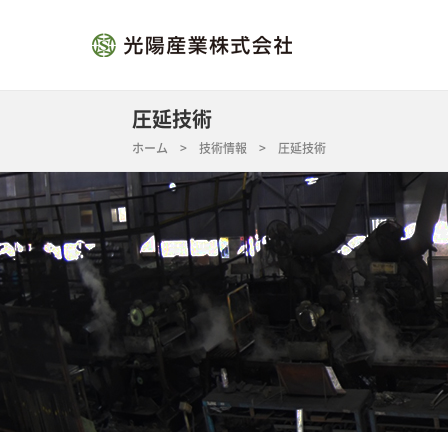
圧延技術
ホーム
>
技術情報
> 圧延技術